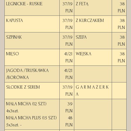
LEGNICKIE - RUSKIE
37/19
Z FETĄ
38
PLN
PLN
KAPUSTA
37/19
Z KURCZAKIEM
38
PLN
PLN
SZPINAK
37/19
SZEFA
38
PLN
PLN
MIĘSO
41/21
WIEJSKA
38
PLN
PLN
JAGODA /TRUSKAWKA
41/21
/BORÓWKA
PLN
SŁODKIE Z SEREM
37/19
G A R M A Ż E R K
PLN
A
MAŁA MICHA (12 SZT.)
39
4x3szt.
PLN
MAŁA MICHA PLUS (15 SZT.)
48
5x3szt. -
PLN