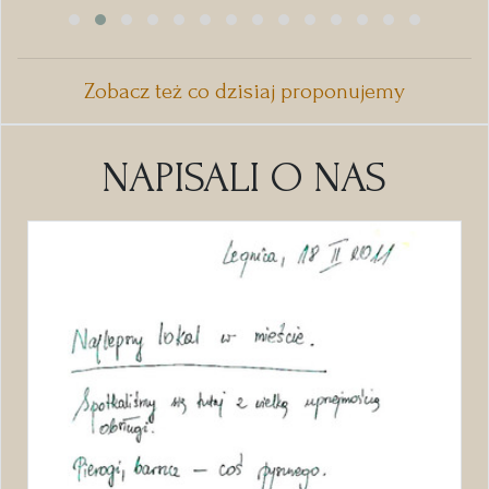
Zobacz też co dzisiaj proponujemy
NAPISALI O NAS