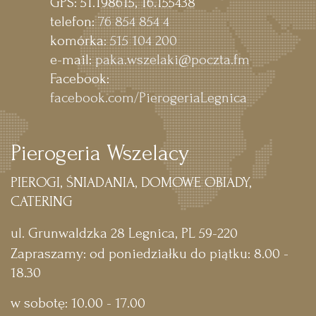
GPS: 51.198615, 16.155438
telefon:
76 854 854 4
komórka:
515 104 200
e-mail:
paka.wszelaki@poczta.fm
Facebook:
facebook.com/PierogeriaLegnica
Pierogeria Wszelacy
PIEROGI, ŚNIADANIA, DOMOWE OBIADY,
CATERING
ul. Grunwaldzka 28
Legnica
,
PL
59-220
Zapraszamy:
od poniedziałku do piątku: 8.00 -
18.30
w sobotę: 10.00 - 17.00