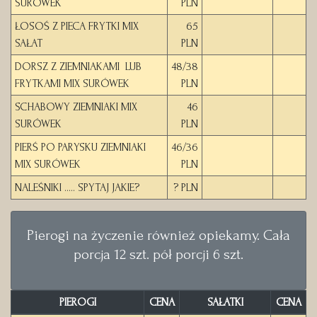
SURÓWEK
PLN
ŁOSOŚ Z PIECA FRYTKI MIX
65
SAŁAT
PLN
DORSZ Z ZIEMNIAKAMI LUB
48/38
FRYTKAMI MIX SURÓWEK
PLN
SCHABOWY ZIEMNIAKI MIX
46
SURÓWEK
PLN
PIERŚ PO PARYSKU ZIEMNIAKI
46/36
MIX SURÓWEK
PLN
NALEŚNIKI ..... SPYTAJ JAKIE?
? PLN
Pierogi na życzenie również opiekamy. Cała
porcja 12 szt. pół porcji 6 szt.
PIEROGI
CENA
SAŁATKI
CENA