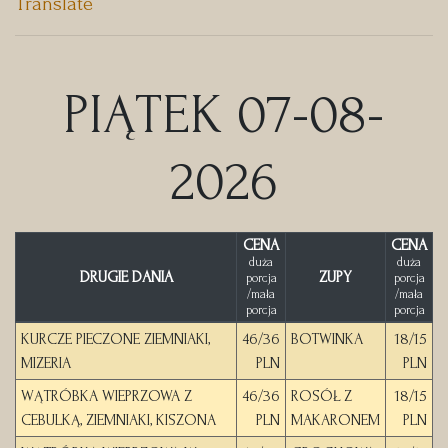
Translate
PIĄTEK 07-08-
2026
CENA
CENA
duża
duża
DRUGIE DANIA
ZUPY
porcja
porcja
/mała
/mała
porcja
porcja
KURCZE PIECZONE ZIEMNIAKI,
46/36
BOTWINKA
18/15
MIZERIA
PLN
PLN
WĄTRÓBKA WIEPRZOWA Z
46/36
ROSÓŁ Z
18/15
CEBULKĄ, ZIEMNIAKI, KISZONA
PLN
MAKARONEM
PLN