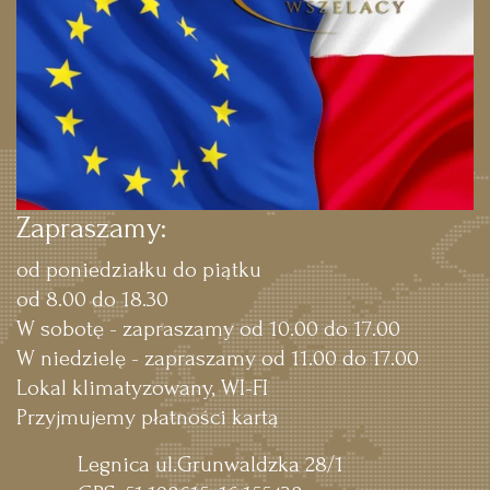
Zapraszamy:
od poniedziałku do piątku
od 8.00 do 18.30
W sobotę - zapraszamy od 10.00 do 17.00
W niedzielę - zapraszamy od 11.00 do 17.00
Lokal klimatyzowany, WI-FI
Przyjmujemy płatności kartą
Legnica ul.Grunwaldzka 28/1