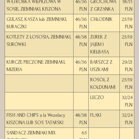
WĄTRÓBKA WIEPRZOWA W
46/36
GROCHOWA
18/15
SOSIE, ZIEMNIAKI, KISZONA
PLN
Z GRZANKĄ
PLN
GULASZ, KASZA lub ZIEMNIAKI,
46/36
CHŁODNIK
25/19
BURACZKI
PLN
PLN
KOTLETY Z ŁOSOSIA, ZIEMNIAKI,
48/38
ŻUREK Z
25/19
SURÓWKI
PLN
JAJEM I
PLN
KIEŁBASĄ
KURCZE PIECZONE ZIEMNIAKI,
46/36
BARSZCZ Z
29/21
MIZERIA
PLN
USZKAMI
PLN
ROSÓŁ Z
25/19
KOŁDUNAMI
PLN
LECZO
32/24
PLN
FISH AND CHIPS a la Wszelacy
48/38
FLAKI
32/24
KISZONA LUB SOS TATARSKI
PLN
PLN
SANDACZ ZIEMNIAKI MIX
65