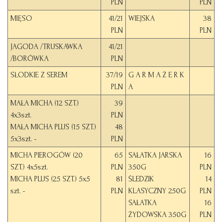
PLN
PLN
MIĘSO
41/21
WIEJSKA
38
PLN
PLN
JAGODA /TRUSKAWKA
41/21
/BORÓWKA
PLN
SŁODKIE Z SEREM
37/19
G A R M A Ż E R K
PLN
A
MAŁA MICHA (12 SZT.)
39
4x3szt.
PLN
MAŁA MICHA PLUS (15 SZT.)
48
5x3szt. -
PLN
MICHA PIEROGÓW (20
65
SAŁATKA JARSKA
16
SZT.) 4x5szt.
PLN
350G
PLN
MICHA PLUS (25 SZT.) 5x5
81
ŚLEDZIK
14
szt. -
PLN
KLASYCZNY 250G
PLN
SAŁATKA
16
ŻYDOWSKA 350G
PLN