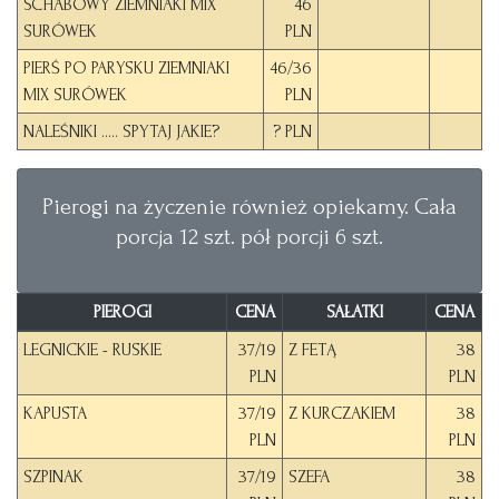
SCHABOWY ZIEMNIAKI MIX
46
SURÓWEK
PLN
PIERŚ PO PARYSKU ZIEMNIAKI
46/36
MIX SURÓWEK
PLN
NALEŚNIKI ..... SPYTAJ JAKIE?
? PLN
Pierogi na życzenie również opiekamy. Cała
porcja 12 szt. pół porcji 6 szt.
PIEROGI
CENA
SAŁATKI
CENA
LEGNICKIE - RUSKIE
37/19
Z FETĄ
38
PLN
PLN
KAPUSTA
37/19
Z KURCZAKIEM
38
PLN
PLN
SZPINAK
37/19
SZEFA
38