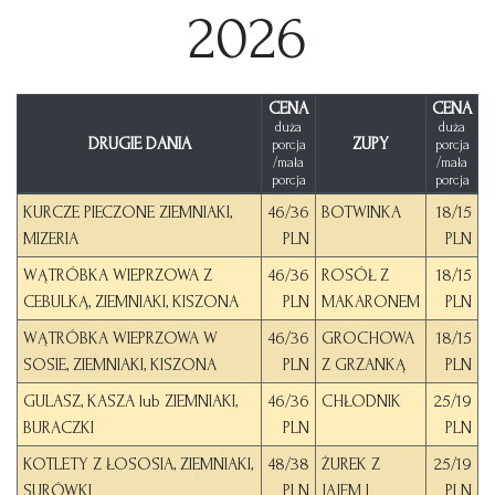
2026
CENA
CENA
duża
duża
DRUGIE DANIA
ZUPY
porcja
porcja
/mała
/mała
porcja
porcja
KURCZE PIECZONE ZIEMNIAKI,
46/36
BOTWINKA
18/15
MIZERIA
PLN
PLN
WĄTRÓBKA WIEPRZOWA Z
46/36
ROSÓŁ Z
18/15
CEBULKĄ, ZIEMNIAKI, KISZONA
PLN
MAKARONEM
PLN
WĄTRÓBKA WIEPRZOWA W
46/36
GROCHOWA
18/15
SOSIE, ZIEMNIAKI, KISZONA
PLN
Z GRZANKĄ
PLN
GULASZ, KASZA lub ZIEMNIAKI,
46/36
CHŁODNIK
25/19
BURACZKI
PLN
PLN
KOTLETY Z ŁOSOSIA, ZIEMNIAKI,
48/38
ŻUREK Z
25/19
SURÓWKI
PLN
JAJEM I
PLN