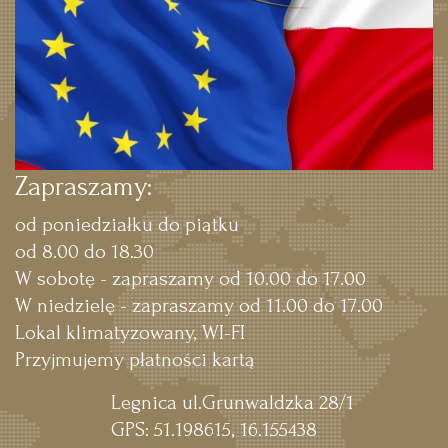
Zapraszamy:
od poniedziałku do piątku
od 8.00 do 18.30
W sobotę - zapraszamy od 10.00 do 17.00
W niedzielę - zapraszamy od 11.00 do 17.00
Lokal klimatyzowany, WI-FI
Przyjmujemy płatności kartą
Legnica ul.Grunwaldzka 28/1
GPS: 51.198615, 16.155438