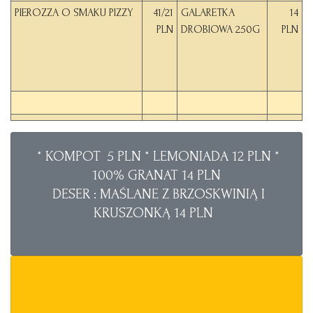
PIEROZZA O SMAKU PIZZY
41/21
GALARETKA
14
PLN
DROBIOWA 250G
PLN
* KOMPOT 5 PLN * LEMONIADA 12 PLN *
100% GRANAT 14 PLN
DESER : MAŚLANE Z BRZOSKWINIĄ I
KRUSZONKĄ 14 PLN