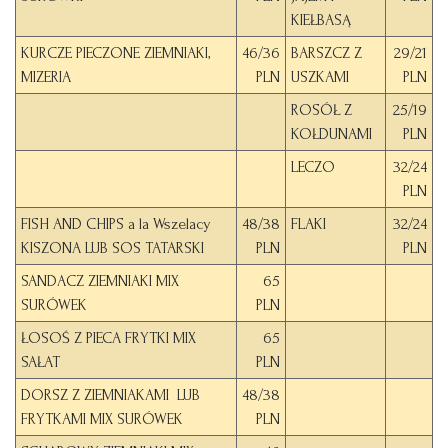
KIEŁBASĄ
KURCZE PIECZONE ZIEMNIAKI,
46/36
BARSZCZ Z
29/21
MIZERIA
PLN
USZKAMI
PLN
ROSÓŁ Z
25/19
KOŁDUNAMI
PLN
LECZO
32/24
PLN
FISH AND CHIPS a la Wszelacy
48/38
FLAKI
32/24
KISZONA LUB SOS TATARSKI
PLN
PLN
SANDACZ ZIEMNIAKI MIX
65
SURÓWEK
PLN
ŁOSOŚ Z PIECA FRYTKI MIX
65
SAŁAT
PLN
DORSZ Z ZIEMNIAKAMI LUB
48/38
FRYTKAMI MIX SURÓWEK
PLN